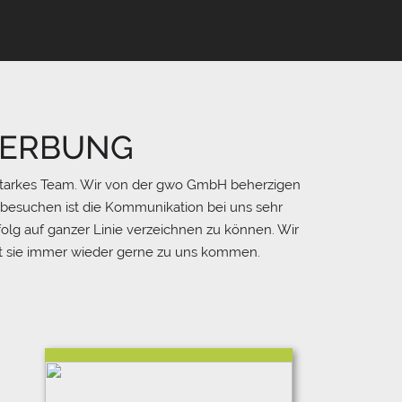
[Inhaltsanb
ieter]
gesendet,
der
Cookies
setzt und
Ihre Daten
 WERBUNG
zur
Personalisie
n starkes Team. Wir von der gwo GmbH beherzigen
rung von
Werbung
esuchen ist die Kommunikation bei uns sehr
verwendet
folg auf ganzer Linie verzeichnen zu können. Wir
t sie immer wieder gerne zu uns kommen.