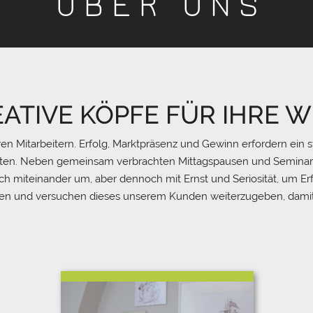
Ü B E R U N S
EATIVE KÖPFE FÜR IHRE
hren Mitarbeitern. Erfolg, Marktpräsenz und Gewinn erfordern ei
kten. Neben gemeinsam verbrachten Mittagspausen und Seminarb
ich miteinander um, aber dennoch mit Ernst und Seriosität, um Er
aben und versuchen dieses unserem Kunden weiterzugeben, dami